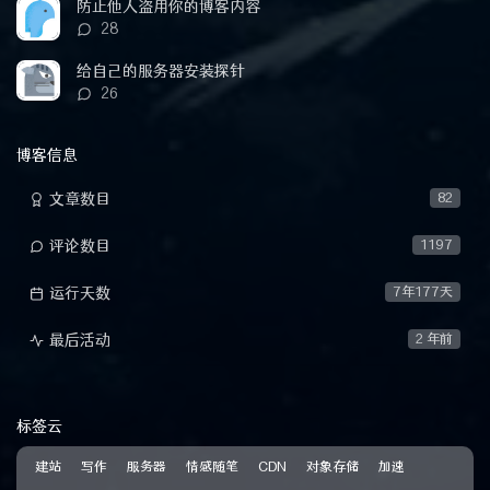
数：
防止他人盗用你的博客内容
评
28
论
数：
给自己的服务器安装探针
评
26
论
数：
博客信息
文章数目
82
评论数目
1197
运行天数
7年177天
最后活动
2 年前
标签云
建站
写作
服务器
情感随笔
CDN
对象存储
加速