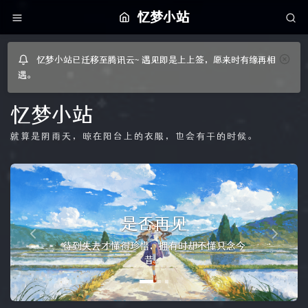
忆梦小站
忆梦小站已迁移至腾讯云~ 遇见即是上上签，愿来时有缘再相
遇。
忆梦小站
就算是阴雨天，晾在阳台上的衣服，也会有干的时候。
P
N
r
e
我们曾拼尽全力，只为世间
e
x
一声赞许——Depression
v
t
后来我才明白，我所看到的的，是你绽放得最
i
美的那一秒。
o
u
s