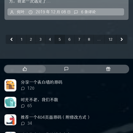
方，我第一次遇见了...
何叶
2019 年 12 月 08 日
6 条评论
1
2
3
4
5
6
7
8
...
12
热
最
随
门
新
机
文
评
文
分享一个表白墙的源码
章
论
章
评
120
论
数：
时光不老，我们不散
评
65
论
数：
推荐一个404页面源码（附修改方式）
评
34
论