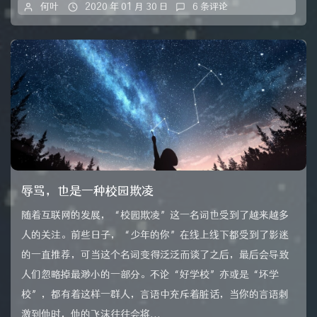
何叶
2020 年 01 月 30 日
6 条评论
辱骂，也是一种校园欺凌
随着互联网的发展，“校园欺凌”这一名词也受到了越来越多
人的关注。前些日子，“少年的你”在线上线下都受到了影迷
的一直推荐，可当这个名词变得泛泛而谈了之后，最后会导致
人们忽略掉最渺小的一部分。不论“好学校”亦或是“坏学
校”，都有着这样一群人，言语中充斥着脏话，当你的言语刺
激到他时，他的飞沫往往会将...