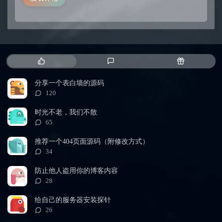
热
最
随
门
新
机
文
评
文
分享一个表白墙的源码
章
论
章
评
120
论
数：
时光不老，我们不散
评
65
论
数：
推荐一个404页面源码（附修改方式）
评
34
论
数：
防止他人盗用你的博客内容
评
28
论
数：
给自己的服务器安装探针
评
26
论