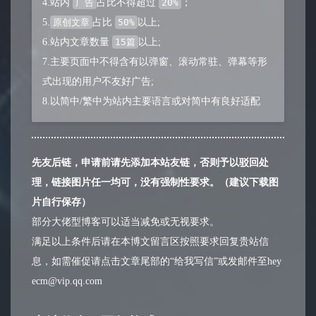
4.站内
广告
占比不得超过
20%
；
5.
原创文章
占比
50%
以上;
6.站内文章数量
15篇
以上;
7.主要页面中不得含有以弹窗、滚动常驻、弹幕等形
式出现的用户不友好广告;
8.以简中/繁中为站内主要语言或对简中有良好适配
先友后链，申请前请先添加本站友链，否则予以驳回处
理，链接图片任一均可，没有强制性要求。（建议下载图
片自行保存）
部分大佬型博客可以适当减免或无视要求。
满足以上条件后请在本博文留言区按照要求回复贵站信
息，如需催促请点击文章尾部的“给我写信”或发邮件至
hey
ecm@vip.qq.com