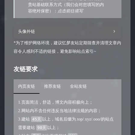
贵站基础联系方式（我们会对您填写的内
容绝对保密）：
点击前往填写
头像外链
*为了维护网络环境，建议忆梦友站定期筛查并清理文章内
容令人感到不适的链接，避免影响站点索引~
友链要求
内页友链
推荐友链
全站友链
1.页面简洁，舒适，博文内容积极向上；
2.网站内不含任何违反当地法律法规的内容；
3.建站
45天
以上，域名后缀为.top/.xyz/.ooo/的站点
需要建站
90天
以上；