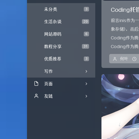
Coding
未分类
3
前言inis
生活杂谈
20
象存储)，而
网站源码
6
Coding作
教程分享
Coding作为腾.
31
优质推荐
何叶
3
写作
页面
时光机
友链
文章归档
内页友链
所有友链
UCW's Blog
留言板
方舟基地