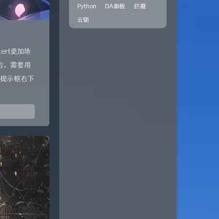
Python
DA面板
拦截
云锁
ert更加地
方，需要用
在提示框右下