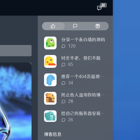
新
热
最
随
门
新
机
文
评
文
分享一个表白墙的源码
章
论
章
评
120
论
数：
时光不老，我们不散
评
65
论
数：
推荐一个404页面源码（附修改方式）
评
34
论
数：
防止他人盗用你的博客内容
评
28
论
数：
给自己的服务器安装探针
评
26
论
数：
博客信息