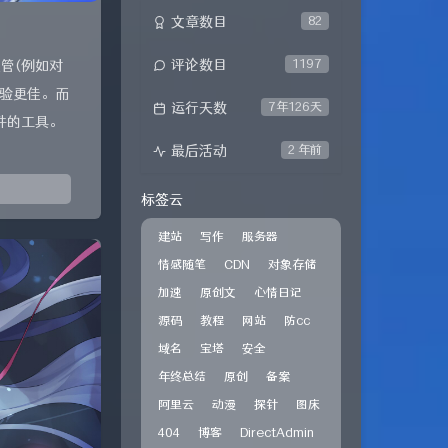
文章数目
82
评论数目
1197
管(例如对
验更佳。而
运行天数
7年126天
文件的工具。
最后活动
2 年前
标签云
建站
写作
服务器
情感随笔
CDN
对象存储
加速
原创文
心情日记
源码
教程
网站
防cc
域名
宝塔
安全
年终总结
原创
备案
阿里云
动漫
探针
图床
404
博客
DirectAdmin