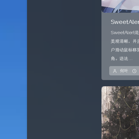
关于
iymark
版权声明
雨沐凌枫
SweetA
浮居 の 小岛
SweetAl
美观清晰，并
倾丞の小窝
户滑动鼠标移到
小小孩子们的博客
角。语法...
三石的记录
何叶
轩灵博客