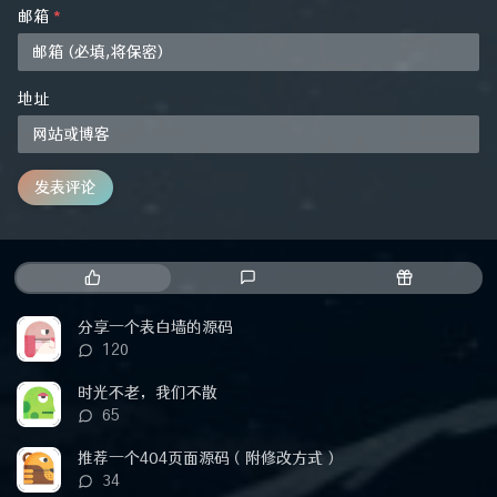
邮箱
*
地址
发表评论
热
最
随
门
新
机
文
评
文
分享一个表白墙的源码
章
论
章
评
120
论
数：
时光不老，我们不散
评
65
论
数：
推荐一个404页面源码（附修改方式）
评
34