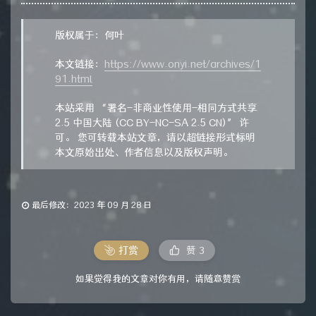
版权属于：何叶
本文链接：
https://www.onyi.net/archives/1
91.html
本站采用 “署名-非商业性使用-相同方式共享
2.5 中国大陆 (CC BY-NC-SA 2.5 CN)” 许
可。 您可转载本站文章，请以超链接形式标明
本文原始出处、作者信息以及版权声明。
最后修改：2023 年 09 月 28 日
打赏
赞
3
如果觉得我的文章对你有用，请随意赞赏