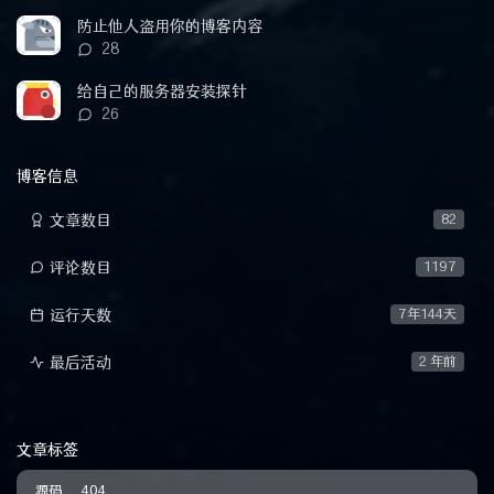
论
数：
防止他人盗用你的博客内容
评
28
论
数：
给自己的服务器安装探针
评
26
论
数：
博客信息
文章数目
82
评论数目
1197
运行天数
7年144天
最后活动
2 年前
文章标签
源码
404