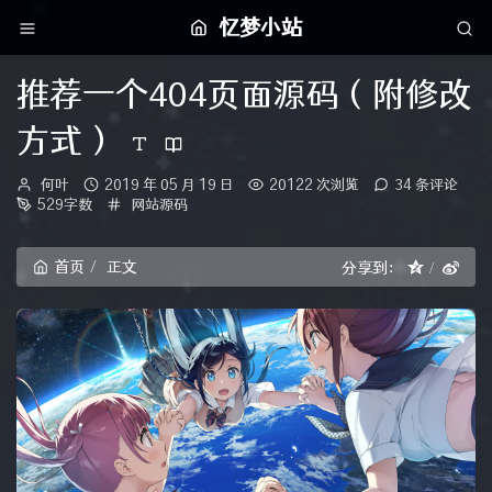
忆梦小站
推荐一个404页面源码（附修改
方式）
博
发
何叶
2019 年 05 月 19 日
20122 次浏览
34 条评论
主：
布
分
529字数
网站源码
时
类：
间：
首页
正文
分享到：