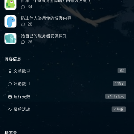
推荐一个404页面源码（附修改方式）
评
34
论
数：
防止他人盗用你的博客内容
评
28
论
数：
给自己的服务器安装探针
评
26
论
数：
博客信息
文章数目
82
评论数目
1197
运行天数
7年176天
最后活动
2 年前
标签云