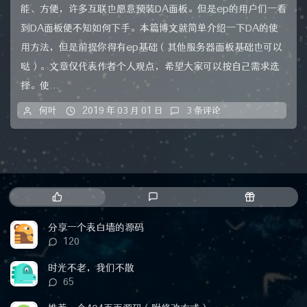
能、方便，许多互联也愿意预装DA面板。但是ep的用户们一看
到DA面板便不知如何下手。本篇博文就简单介绍一下DA的使
用方法，但是前提你得有ep基础（其他服务器面板基础也可以
哒）。文章仅代表作者个人观点，希望大家可以按自己需求选
择。使...
何叶
2019 年 03 月 01 日
3 条评论
热
最
随
门
新
机
文
评
文
分享一个表白墙的源码
章
论
章
评
120
论
数：
时光不老，我们不散
评
65
论
数：