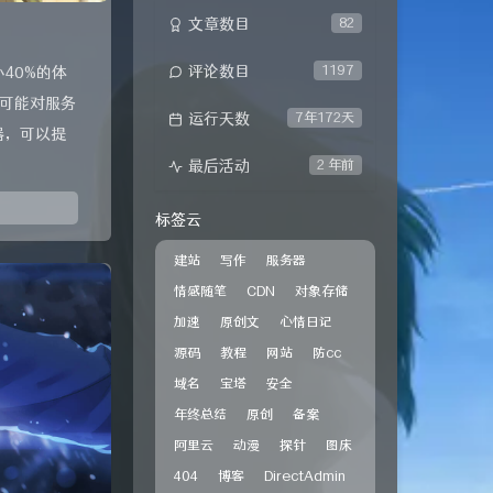
文章数目
82
评论数目
1197
40%的体
可能对服务
运行天数
7年172天
器，可以提
最后活动
2 年前
标签云
建站
写作
服务器
情感随笔
CDN
对象存储
加速
原创文
心情日记
源码
教程
网站
防cc
域名
宝塔
安全
年终总结
原创
备案
阿里云
动漫
探针
图床
404
博客
DirectAdmin