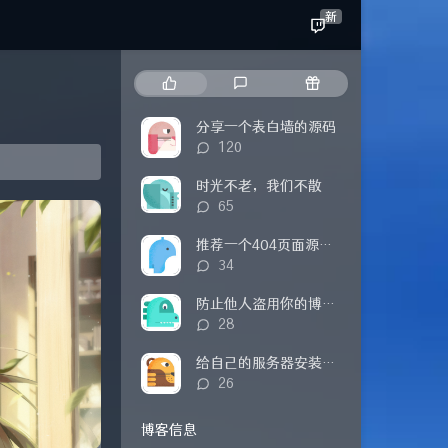
新
热
最
随
门
新
机
文
评
文
分享一个表白墙的源码
章
论
章
评
120
论
数：
时光不老，我们不散
评
65
论
数：
推荐一个404页面源码（附修改方式）
评
34
论
数：
防止他人盗用你的博客内容
评
28
论
数：
给自己的服务器安装探针
评
26
论
数：
博客信息