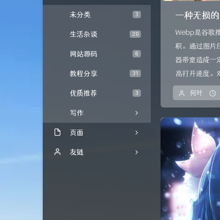
一种无损的
未分类
3
Webp是谷歌
生活杂谈
20
积。通过图片
网站源码
6
器带宽造成一
教程分享
高打开速度。对
31
优质推荐
何叶
3
写作
页面
时光机
友链
文章归档
内页友链
所有友链
UCW's Blog
留言板
方舟基地