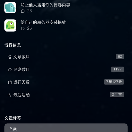
数：
防止他人盗用你的博客内容
评
28
论
数：
给自己的服务器安装探针
评
26
论
数：
博客信息
文章数目
82
评论数目
1197
运行天数
7年127天
最后活动
2 年前
文章标签
备案