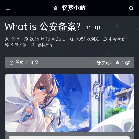
忆梦小站
What is 公安备案?
博
发
何叶
2019 年 10 月 20 日
7051 次浏览
4 条评论
主：
布
分
829字数
教程分享
时
类：
间：
首页
正文
分享到：