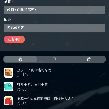
邮箱
*
地址
发表评论
热
最
随
门
新
机
文
评
文
分享一个表白墙的源码
章
论
章
评
120
论
数：
时光不老，我们不散
评
65
论
数：
推荐一个404页面源码（附修改方式）
评
34
论