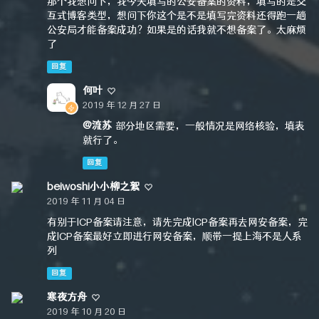
那个我想问下，我今天填写的公安备案的资料，填写的是交
互式博客类型，想问下你这个是不是填写完资料还得跑一趟
公安局才能备案成功？如果是的话我就不想备案了。太麻烦
了
回复
何叶
2019 年 12 月 27 日
@流苏
部分地区需要，一般情况是网络核验，填表
就行了。
回复
beiwoshi小小柳之絮
2019 年 11 月 04 日
有别于ICP备案请注意，请先完成ICP备案再去网安备案，完
成ICP备案最好立即进行网安备案，顺带一提上海不是人系
列
回复
寒夜方舟
2019 年 10 月 20 日