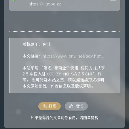
https://liaooo.cn
版权属于：何叶
本文链接：
https://www.onyi.net/say.html
本站采用 “署名-非商业性使用-相同方式共享
2.5 中国大陆 (CC BY-NC-SA 2.5 CN)” 许
可。 您可转载本站文章，请以超链接形式标明
本文原始出处、作者信息以及版权声明。
打赏
赞
5
如果觉得我的文章对你有用，请随意赞赏