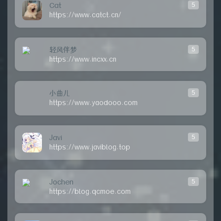
Cat
5
https://www.catct.cn/
轻风伴梦
5
https://www.incxx.cn
小曲儿
5
https://www.yaodooo.com
Javi
5
https://www.javiblog.top
Jochen
5
https://blog.qcmoe.com