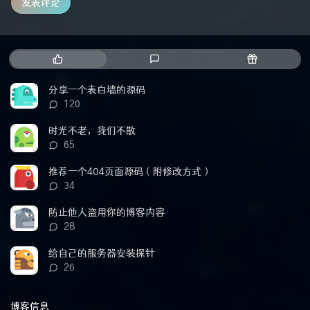
发表评论
热
最
随
门
新
机
文
评
文
分享一个表白墙的源码
章
论
章
评
120
论
数：
时光不老，我们不散
评
65
论
数：
推荐一个404页面源码（附修改方式）
评
34
论
数：
防止他人盗用你的博客内容
评
28
论
数：
给自己的服务器安装探针
评
26
论
数：
博客信息