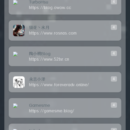
TurboHsu
4
https://blog.owow.cc
镜花丶水月
4
https://www.rosnas.com
陶小桃Blog
4
https://www.52txr.cn
永吉小泽
4
https://www.foreveradv.online/
Gamesme
4
https://gamesme.blog/