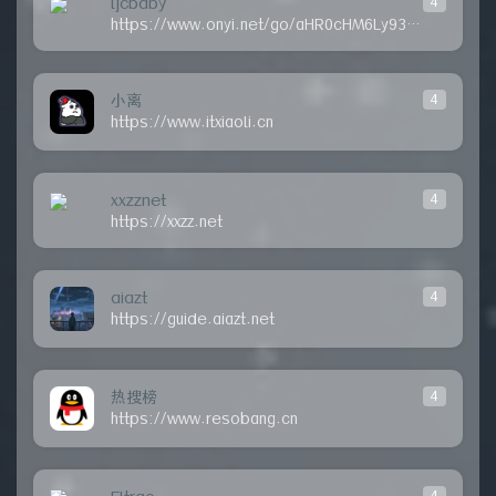
ljcbaby
4
https://www.onyi.net/go/aHR0cHM6Ly93d3cubGpjYmFieS50b3A=
小离
4
https://www.itxiaoli.cn
xxzznet
4
https://xxzz.net
aiazt
4
https://guide.aiazt.net
热搜榜
4
https://www.resobang.cn
4