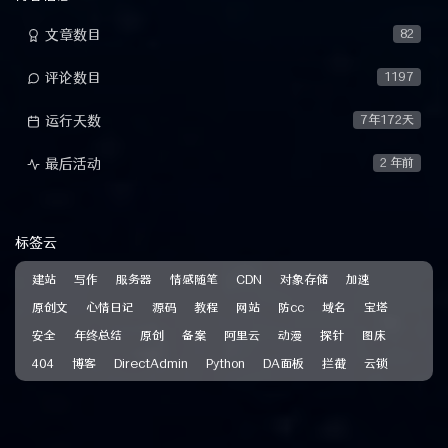
文章数目
82
评论数目
1197
运行天数
7年172天
最后活动
2 年前
标签云
建站
写作
服务器
情感随笔
CDN
对象存储
加速
原创文
心情日记
源码
教程
网站
防cc
域名
宝塔
安全
年终总结
原创
备案
阿里云
动漫
探针
图床
404
博客
DirectAdmin
Python
DA面板
拦截
云锁