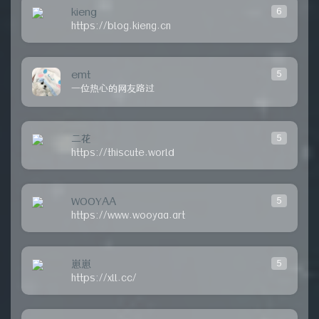
kieng
6
https://blog.kieng.cn
emt
5
一位热心的网友路过
二花
5
https://thiscute.world
WOOYAA
5
https://www.wooyaa.art
崽崽
5
https://xll.cc/