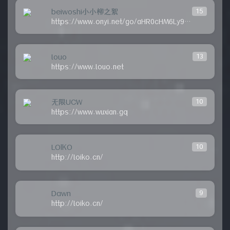
beiwoshi小小柳之絮
15
https://www.onyi.net/go/aHR0cHM6Ly93d3cuZ3lteGJsLmNvbQ==
louo
13
https://www.louo.net
无限UCW
10
https://www.wuxian.gq
LOIKO
10
http://loiko.cn/
Dawn
9
http://loiko.cn/