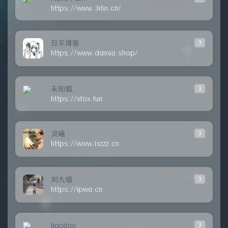
https://www.3i6n.cn/
旦䒠博客
3
https://www.danxia.shop/
未知狐
3
https://xfox.fun
灵曦
3
https://www.lxzzz.cn
刘大喵
3
https://ipwa.cn
liaoliao
3