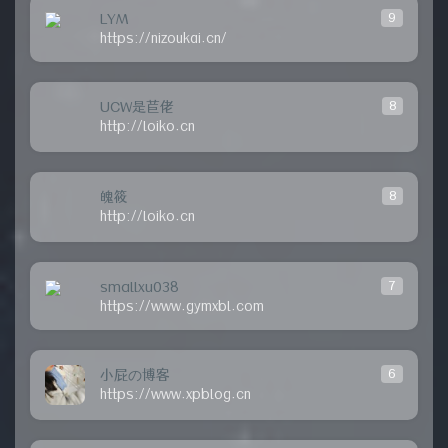
LYM
9
https://nizoukai.cn/
UCW是苣佬
8
http://loiko.cn
魄筱
8
http://loiko.cn
smallxu038
7
https://www.gymxbl.com
小屁の博客
6
https://www.xpblog.cn