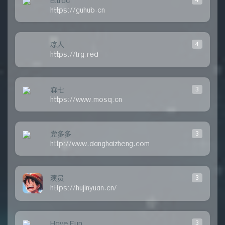
Eltrac
https://guhub.cn
凉人
4
https://lrg.red
森七
3
https://www.mosq.cn
党多多
3
http://www.danghaizheng.com
演员
3
https://hujinyuan.cn/
Have Fun
3