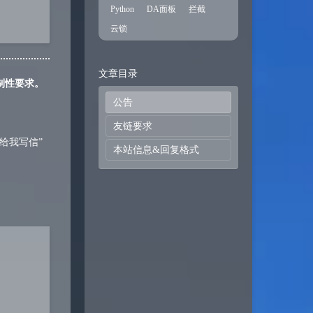
Python
DA面板
拦截
云锁
文章目录
制性要求。
公告
友链要求
给我写信”
本站信息&回复格式