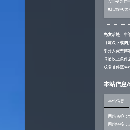
7.主要页
轩灵博客
8.以简中
先友后链，申
（建议下载图
部分大佬型博
满足以上条件
或发邮件至
he
本站信息
本站信息
网站名称：
网站链接：
h