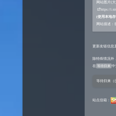
网站图片(大)
https://i.
(使用本地
网站描述：
更新友链信息
除特殊情况外
在
等待归来
中
等待归来（
站点信箱：