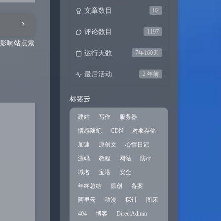
文章数目
82
评论数目
1197
免影响站点索
运行天数
7年160天
最后活动
2 年前
标签云
建站
写作
服务器
情感随笔
CDN
对象存储
加速
原创文
心情日记
源码
教程
网站
防cc
域名
宝塔
安全
年终总结
原创
备案
阿里云
动漫
探针
图床
404
博客
DirectAdmin