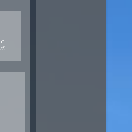
)”
版权