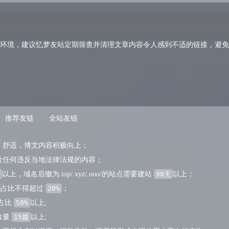
络环境，建议忆梦友站定期筛查并清理文章内容令人感到不适的链接，避
推荐友链
全站友链
洁，舒适，博文内容积极向上；
不含任何违反当地法律法规的内容；
以上，域名后缀为.top/.xyz/.ooo/的站点需要建站
90天
以上；
占比不得超过
20%
；
占比
50%
以上;
数量
15篇
以上;