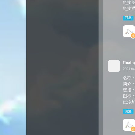
链接图片：
链接
回复
Roain
2021 年
名称：Ro
简介：
链接：ht
图标：htt
已添
回复