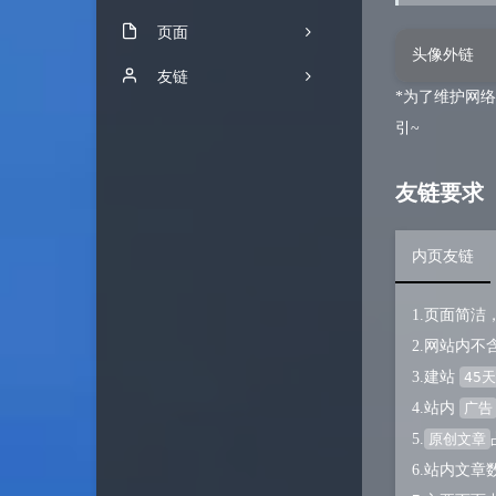
页面
3
头像外链
时光机
友链
20
*为了维护网
文章归档
内页友链
6
引~
所有友链
UCW's Blog
31
友链要求
留言板
方舟基地
3
写作
关于
iymark
内页友链
版权声明
雨沐凌枫
1.页面简
浮居 の 小岛
2.网站内
3.建站
45天
倾丞の小窝
4.站内
广告
小小孩子们的博客
5.
原创文章
6.站内文章
三石的记录