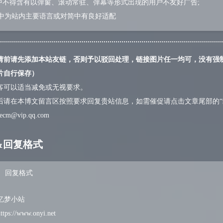
面中不得含有以弹窗、滚动常驻、弹幕等形式出现的用户不友好广告;
/繁中为站内主要语言或对简中有良好适配
请前请先添加本站友链，否则予以驳回处理，链接图片任一均可，没有强
片自行保存）
客可以适当减免或无视要求。
后请在本博文留言区按照要求回复贵站信息，如需催促请点击文章尾部的“
yecm@vip.qq.com
&回复格式
回复格式
忆梦小站
ttps://www.onyi.net