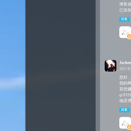
博客
已添
回复
Joche
2021 年
您好，
我的网
若您嫌
qc931
倾丞博客全
回复