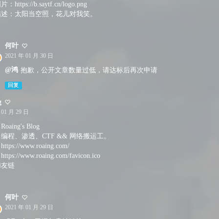
https://b.saytf.cn/logo.png
描述：太阳当空照，花儿对我笑。
何叶
2021 年 01 月 30 日
@鸿
抱歉，公开文章数量过低，请达标后再次申请
回复
g
 01 月 29 日
aing's Blog
编程、渗透、CTF && 网络搬运工。
tps://www.roaing.com/
ps://www.roaing.com/favicon.ico
加友链
何叶
2021 年 01 月 29 日