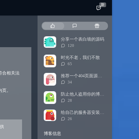
新
热
最
随
门
新
机
文
评
文
分享一个表白墙的源码
章
论
章
评
120
论
数：
时光不老，我们不散
评
65
论
符合相关法
数：
推荐一个404页面源码（附修改方式）
评
34
论
内页。
数：
防止他人盗用你的博客内容
评
28
论
数：
给自己的服务器安装探针
评
26
论
供
数：
博客信息