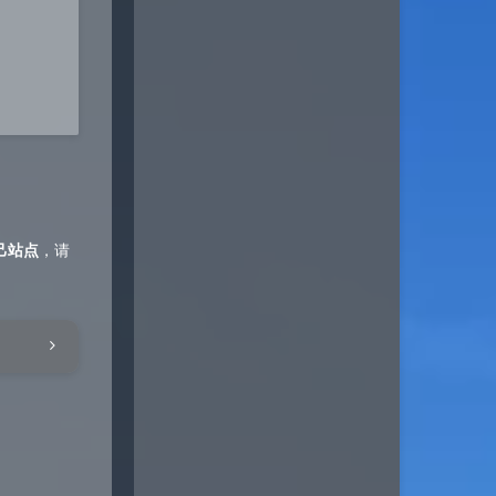
己站点
，请