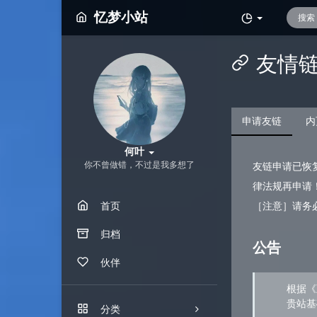
忆梦小站
友情
申请友链
内
何叶
你不曾做错，不过是我多想了
友链申请已恢
律法规再申请
首页
［注意］请务
归档
公告
伙伴
根据《
贵站基
分类