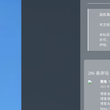
版权属
本文链
本站采用
许可。
声明。
286 条评论
羡鱼
2021 年
博客
博客地址：
博客头
https: