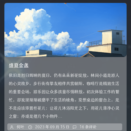
盛夏金盏
依旧是烈日辉映的夏日，仍有朵朵新花绽放。林间小道是游人
的心灵故乡，步行街有挚友相伴共赏朝阳，咖啡厅是精致生活
的重要会场，游乐园让众多孩童尽情释放。初次体验工作的繁
忙，却发现渐渐被磨平了生活的棱角。常想桌边的窗台上，是
不是应该添置些花儿；让花儿沐浴阳光之下，用花儿涤净心灵
之窗；亦或是摆几个小物件...
何叶
2023 年 09 月 15 日
16 条评论