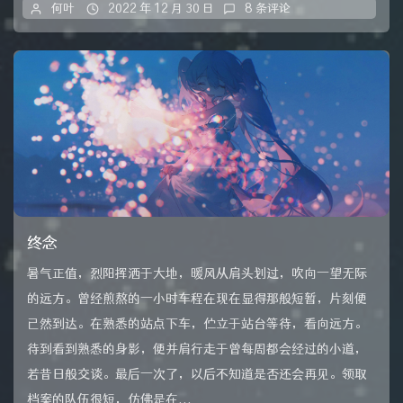
何叶
2022 年 12 月 30 日
8 条评论
终念
暑气正值，烈阳挥洒于大地，暖风从肩头划过，吹向一望无际
的远方。曾经煎熬的一小时车程在现在显得那般短暂，片刻便
已然到达。在熟悉的站点下车，伫立于站台等待，看向远方。
待到看到熟悉的身影，便并肩行走于曾每周都会经过的小道，
若昔日般交谈。最后一次了，以后不知道是否还会再见。领取
档案的队伍很短，仿佛是在...