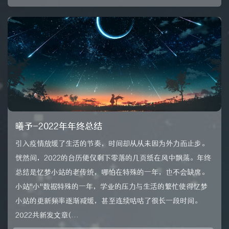
曦予-2022年年终总结
引入疫情放缓了生活的节奏，时间却从从未因为外力而止步。
恍然间，2022的台历便仅剩下零落的几页纸在风中飘荡。年终
总结是忆梦小站的老传统，哪怕在特殊的一年，也不会缺席。
小站"小"数据特殊的一年，学业的压力与生活的繁忙使得忆梦
小站的更新频率逐渐减缓，甚至连续咕咕了很长一段时间。
2022共新发文章(...