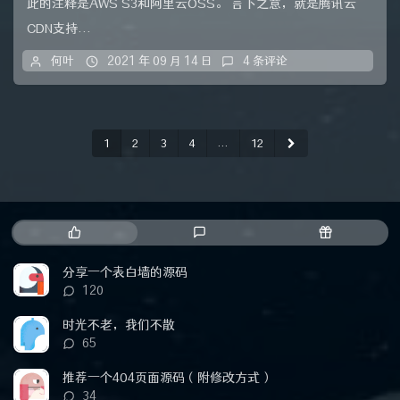
此的注释是AWS S3和阿里云OSS。 言下之意，就是腾讯云
CDN支持...
何叶
2021 年 09 月 14 日
4 条评论
1
2
3
4
...
12
热
最
随
门
新
机
文
评
文
分享一个表白墙的源码
章
论
章
评
120
论
数：
时光不老，我们不散
评
65
论
数：
推荐一个404页面源码（附修改方式）
评
34