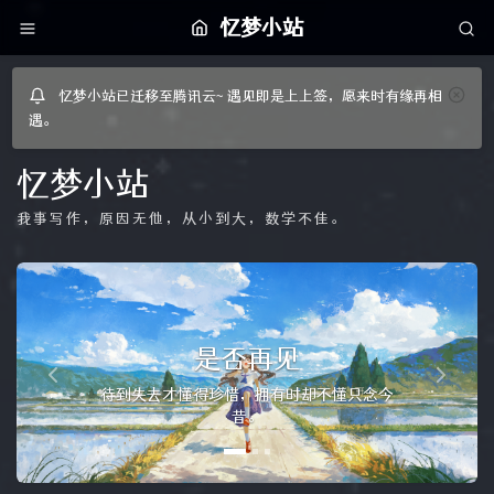
忆梦小站
忆梦小站已迁移至腾讯云~ 遇见即是上上签，愿来时有缘再相
遇。
忆梦小站
我事写作，原因无他，从小到大，数学不佳。
P
N
r
e
我们曾拼尽全力，只为世间
e
x
一声赞许——Depression
v
t
后来我才明白，我所看到的的，是你绽放得最
i
美的那一秒。
o
u
s