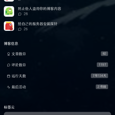
论
数：
防止他人盗用你的博客内容
评
28
论
数：
给自己的服务器安装探针
评
26
论
数：
博客信息
文章数目
82
评论数目
1197
运行天数
7年134天
最后活动
2 年前
标签云