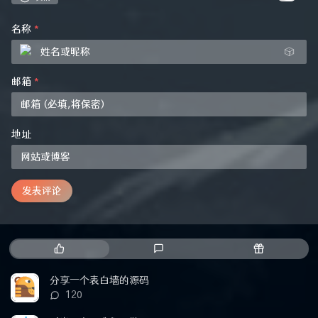
名称
*
🎲
邮箱
*
地址
发表评论
热
最
随
门
新
机
文
评
文
分享一个表白墙的源码
章
论
章
评
120
论