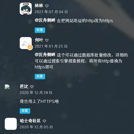
林林
2021 年 07 月 04 日
@沉舟侧畔
去把网站地址的http改为https
回复
何叶
2021 年 01 月 25 日
@沉舟侧畔
这个可以通过数据库批量修改，详细的
可以通过搜索引擎搜索教程，将所有http替换为
https即可
回复
芭比
2020 年 12 月 28 日
我也用上了HTTPS咯
回复
哈士奇社区
2020 年 12 月 05 日