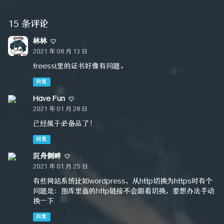
15 条评论
林林
2021 年 08 月 13 日
freessl里的证书好像有问题。
回复
Have Fun
2021 年 01 月 28 日
已经属于必备品了！
回复
沉舟侧畔
2021 年 01 月 25 日
有些网站系统比如wordpress，从http切换为https时有个
问题是：图库里面的http链接不会跟着切换，要想办法手动
换一下
回复