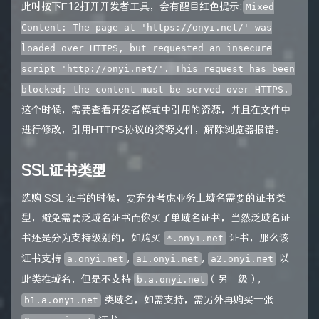
此时按下F12打开开发者工具，会有醒目红色提示:
Mixed
Content: The page at 'https://onyi.net/' was
loaded over HTTPS, but requested an insecure
script 'http://onyi.net/'. This request has been
blocked; the content must be served over HTTPS.
这个时候，需要查看开发者模式中引用的资源，并且在文件中
进行修改，引用HTTPS协议的资源文件，解除浏览器报错。
SSL证书类型
选购 SSL 证书的时候，要充分考虑业务上域名需要的证书类
型，避免需要泛域名证书而你买了单域名证书，当然泛域名证
书还是分为支持级别的，如购买
证书，那么该
*.onyi.net
证书支持
,
,
以
a.onyi.net
a1.onyi.net
a2.onyi.net
此类推域名，但是不支持
（另一级）,
b.a.onyi.net
类域名，如需支持，需另外再购买一张
b1.a.onyi.net