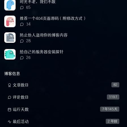
数：
时光不老，我们不散
评
65
论
数：
推荐一个404页面源码（附修改方式）
评
34
论
数：
防止他人盗用你的博客内容
评
28
论
数：
给自己的服务器安装探针
评
26
论
数：
博客信息
文章数目
82
评论数目
1197
运行天数
7年145天
最后活动
2 年前