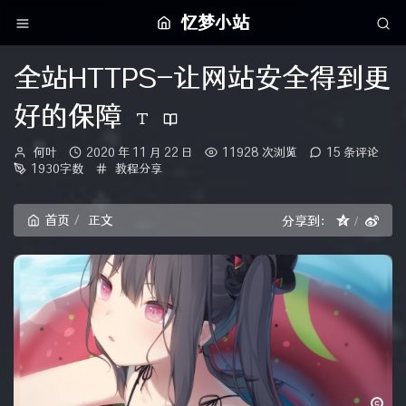
忆梦小站
全站HTTPS-让网站安全得到更
好的保障
博
发
何叶
2020 年 11 月 22 日
11928 次浏览
15 条评论
主：
布
分
1930字数
教程分享
时
类：
间：
首页
正文
分享到：