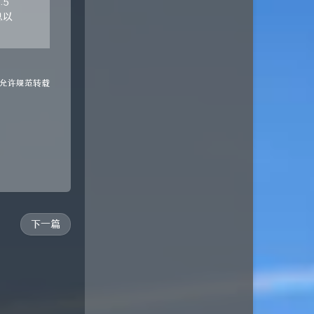
.5
息以
 允许规范转载
下一篇