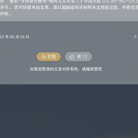
 “署名-非商业性使用-相同方式共享 2.5 中国大陆 (CC BY-NC-SA 2
” 许可。 您可转载本站文章，请以超链接形式标明本文原始出处、作者信
声明。
©
 年 06 月 26 日
打赏
赞
27
如果觉得我的文章对你有用，请随意赞赏