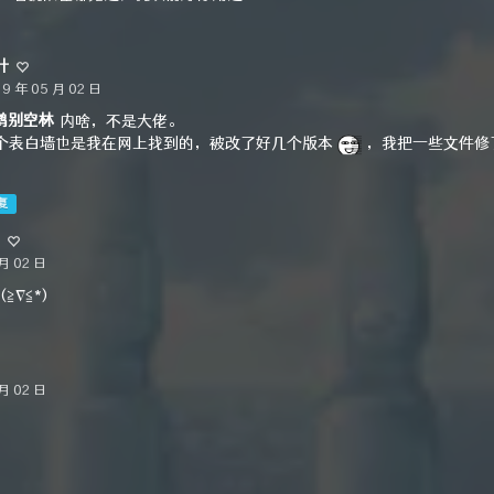
叶
19 年 05 月 02 日
鹤别空林
内啥，不是大佬。
个表白墙也是我在网上找到的，被改了好几个版本
，我把一些文件修
。
复
月 02 日
≧∇≦*)ゝ
月 02 日