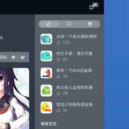
新
热
最
随
门
新
机
文
评
文
分享一个表白墙的源码
码
章
论
章
评
120
论
数：
时光不老，我们不散
享到：
评
65
论
数：
推荐一个404页面源码（附修改方式）
评
34
论
数：
防止他人盗用你的博客内容
评
28
论
数：
给自己的服务器安装探针
评
26
论
数：
博客信息