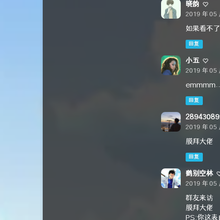
晓韵
2019 年 05 
如果看不了
回复
小五
2019 年 05 
emmmm.
回复
28943089
2019 年 05 
膜拜大佬
回复
鹤别空林
2019 年 05 
群友来访
膜拜大佬
PS:你这