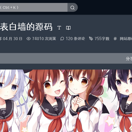
表白墙的源码
分
年 04 月 30 日
74010 次浏览
120 条评论
755字数
网站源
类：
分