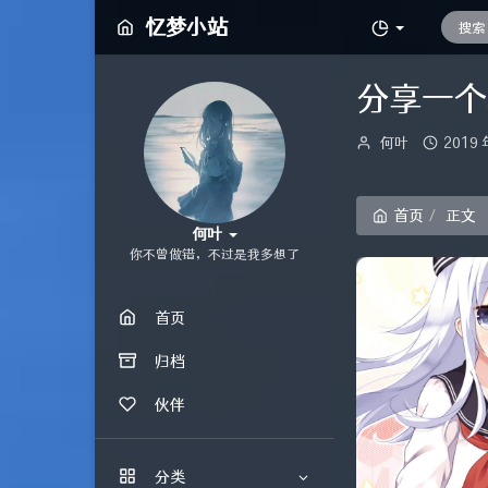
忆梦小站
分享一个
博
发
何叶
2019 
主：
布
时
间：
首页
正文
何叶
你不曾做错，不过是我多想了
首页
归档
伙伴
分类