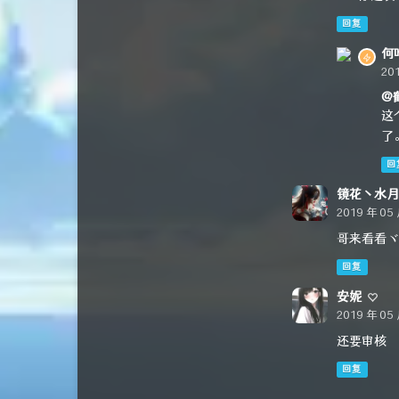
回复
何
20
@
这
了
回
镜花丶水月
2019 年 05 
哥来看看ヾ(
回复
安妮
2019 年 05 
还要审核
回复