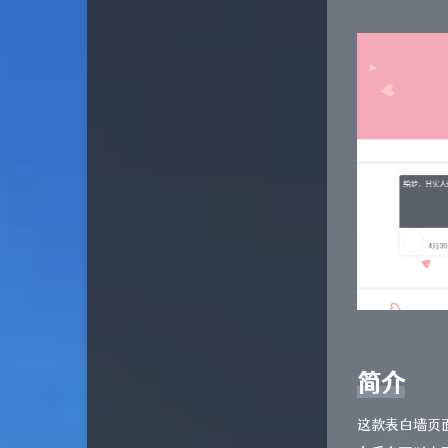
关于
iymark
版权声明
雨沐凌枫
浮居 の 小岛
倾丞の小窝
小小孩子们的博客
三石的记录
轩灵博客
简介
这款表白墙页