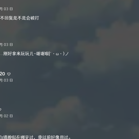
月 03 日
不回复是不是会被打
月 03 日
...刚好拿来玩玩儿~谢谢啦|´・ω・)ノ
20
月 03 日
月 02 日
表白墙貌似在哪见过，我以前好像用过。