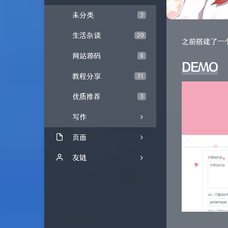
未分类
3
生活杂谈
20
之前搭建了一
网站源码
6
DEMO
教程分享
31
优质推荐
3
写作
页面
时光机
友链
文章归档
内页友链
所有友链
UCW's Blog
留言板
方舟基地